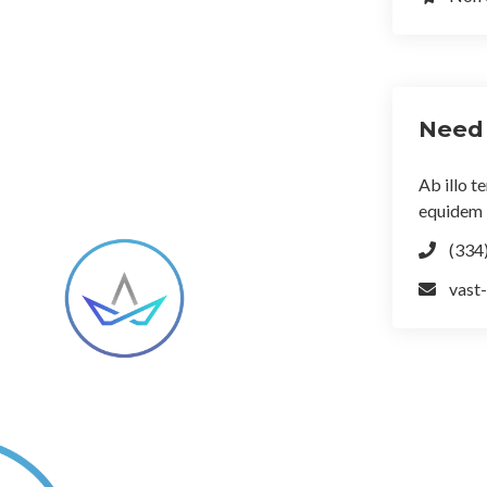
Need 
Ab illo 
equidem i
(334
vast