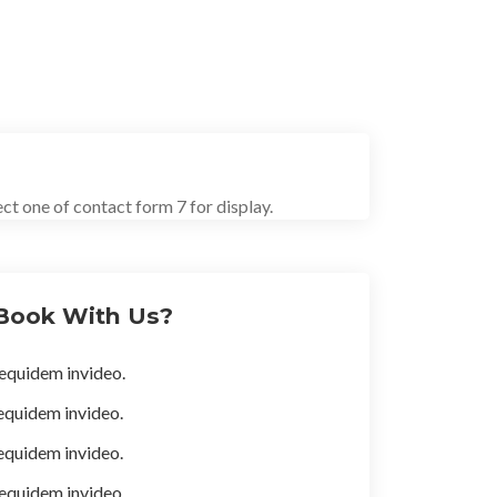
 Destination
ect one of contact form 7 for display.
Book With Us?
equidem invideo.
equidem invideo.
equidem invideo.
equidem invideo.