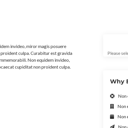
Book
idem invideo, miror magis posuere
n proident culpa. Curabitur est gravida
Please sel
 immemorabili. Non equidem invideo,
bcaecat cupiditat non proident culpa.
Why 
Non 
Non 
Non 
Non 