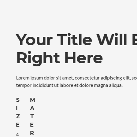
Your Ti
Right 
Lorem ipsum dolor sit amet, 
tempor incididunt ut labore 
S
M
I
A
Z
T
E
E
R
4