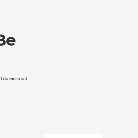
tle Will Be
Here
consectetur adipiscing elit, sed do eiusmod
et dolore magna aliqua.